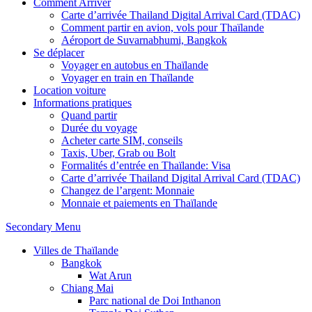
Comment Arriver
Carte d’arrivée Thailand Digital Arrival Card (TDAC)
Comment partir en avion, vols pour Thaïlande
Aéroport de Suvarnabhumi, Bangkok
Se déplacer
Voyager en autobus en Thaïlande
Voyager en train en Thaïlande
Location voiture
Informations pratiques
Quand partir
Durée du voyage
Acheter carte SIM, conseils
Taxis, Uber, Grab ou Bolt
Formalités d’entrée en Thaïlande: Visa
Carte d’arrivée Thailand Digital Arrival Card (TDAC)
Changez de l’argent: Monnaie
Monnaie et paiements en Thaïlande
Secondary Menu
Villes de Thaïlande
Bangkok
Wat Arun
Chiang Mai
Parc national de Doi Inthanon