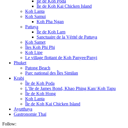
Île de Koh Poda
Île de Koh Kai Chicken Island
Koh Lanta
Koh Samui
Koh Pha Ngan
Pattaya
Île de Koh Larn
Sanctuaire de la Vérité de Pattaya
Koh Samet
Îles Koh Phi Phi
Koh Lipe
Le village flottant de Koh Panyee/Panyi
Phuket
Patong Beach
Parc national des Îles Similan
Krabi
Île de Koh Poda
L’Ile de James Bond, Khao Phing Kan/ Koh Tapu
Île de Koh Hong
Koh Lanta
Île de Koh Kai Chicken Island
Ayutthaya
Gastronomie Thaï
Follow: