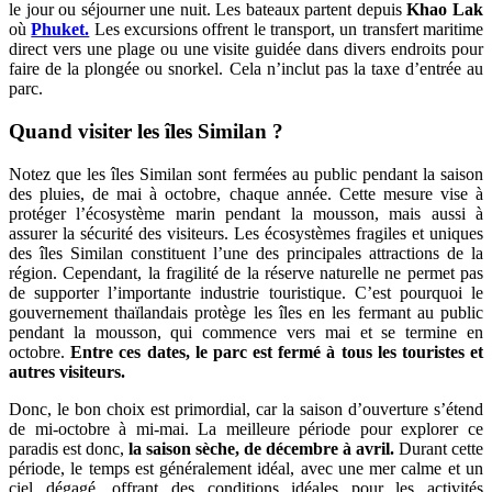
le jour ou séjourner une nuit. Les bateaux partent depuis
Khao Lak
où
Phuket.
Les excursions offrent le transport, un transfert maritime
direct vers une plage ou une visite guidée dans divers endroits pour
faire de la plongée ou snorkel. Cela n’inclut pas la taxe d’entrée au
parc.
Quand visiter les îles Similan ?
Notez que les îles Similan sont fermées au public pendant la saison
des pluies, de mai à octobre, chaque année. Cette mesure vise à
protéger l’écosystème marin pendant la mousson, mais aussi à
assurer la sécurité des visiteurs. Les écosystèmes fragiles et uniques
des îles Similan constituent l’une des principales attractions de la
région. Cependant, la fragilité de la réserve naturelle ne permet pas
de supporter l’importante industrie touristique. C’est pourquoi le
gouvernement thaïlandais protège les îles en les fermant au public
pendant la mousson, qui commence vers mai et se termine en
octobre.
Entre ces dates, le parc est fermé à tous les touristes et
autres visiteurs.
Donc, le bon choix est primordial, car la saison d’ouverture s’étend
de mi-octobre à mi-mai. La meilleure période pour explorer ce
paradis est donc,
la saison sèche, de décembre à avril.
Durant cette
période, le temps est généralement idéal, avec une mer calme et un
ciel dégagé, offrant des conditions idéales pour les activités