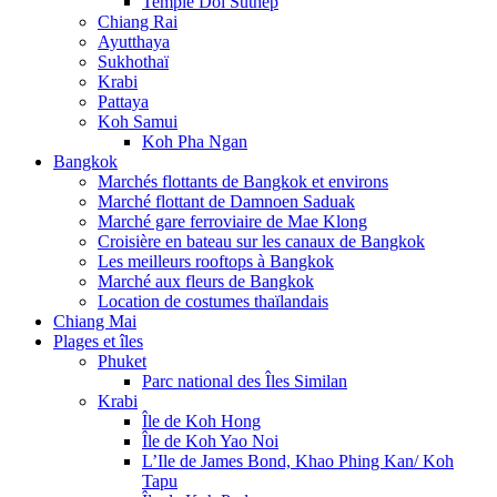
Temple Doi Suthep
Chiang Rai
Ayutthaya
Sukhothaï
Krabi
Pattaya
Koh Samui
Koh Pha Ngan
Bangkok
Marchés flottants de Bangkok et environs
Marché flottant de Damnoen Saduak
Marché gare ferroviaire de Mae Klong
Croisière en bateau sur les canaux de Bangkok
Les meilleurs rooftops à Bangkok
Marché aux fleurs de Bangkok
Location de costumes thaïlandais
Chiang Mai
Plages et îles
Phuket
Parc national des Îles Similan
Krabi
Île de Koh Hong
Île de Koh Yao Noi
L’Ile de James Bond, Khao Phing Kan/ Koh
Tapu