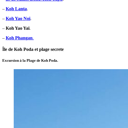
–
Koh Lanta
.
–
Koh Yao Noi
.
–
Koh Yao Yai
.
–
Koh Phangan
.
Île de Koh Poda et plage secrete
Excursion à la Plage de Koh Poda.