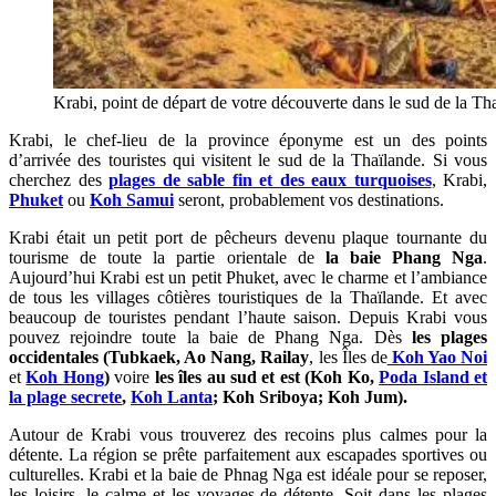
Krabi, point de départ de votre découverte dans le sud de la Tha
Krabi, le chef-lieu de la province éponyme est un des points
d’arrivée des touristes qui visitent le sud de la Thaïlande. Si vous
cherchez des
plages de sable fin et des eaux turquoises
, Krabi,
Phuket
ou
Koh Samui
seront, probablement vos destinations.
Krabi était un petit port de pêcheurs devenu plaque tournante du
tourisme de toute la partie orientale de
la baie Phang Nga
.
Aujourd’hui Krabi est un petit Phuket, avec le charme et l’ambiance
de tous les villages côtières touristiques de la Thaïlande. Et avec
beaucoup de touristes pendant l’haute saison. Depuis Krabi vous
pouvez rejoindre toute la baie de Phang Nga. Dès
les plages
occidentales (Tubkaek, Ao Nang, Railay
, les Îles de
Koh Yao Noi
et
Koh Hong
)
voire
les îles au sud et est (Koh Ko,
Poda Island et
la plage secrete
,
Koh Lanta
; Koh Sriboya; Koh Jum).
Autour de Krabi vous trouverez des recoins plus calmes pour la
détente. La région se prête parfaitement aux escapades sportives ou
culturelles. Krabi et la baie de Phnag Nga est idéale pour se reposer,
les loisirs, le calme et les voyages de détente. Soit dans les plages