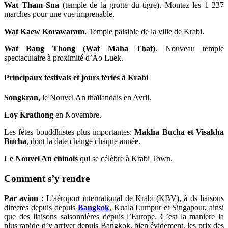
Wat Tham Sua
(temple de la grotte du tigre). Montez les 1 237
marches pour une vue imprenable.
Wat Kaew Korawaram.
Temple paisible de la ville de Krabi.
Wat Bang Thong (Wat Maha That)
. Nouveau temple
spectaculaire à proximité d’Ao Luek.
Principaux festivals et jours fériés à Krabi
Songkran,
le Nouvel An thaïlandais en Avril.
Loy Krathong
en Novembre.
Les fêtes bouddhistes plus importantes:
Makha Bucha et Visakha
Bucha
, dont la date change chaque année.
Le Nouvel An chinois
qui se célèbre à Krabi Town.
Comment s’y rendre
Par avion :
L’aéroport international de Krabi (KBV), à ds liaisons
directes depuis depuis
Bangkok
, Kuala Lumpur et Singapour, ainsi
que des liaisons saisonnières depuis l’Europe. C’est la maniere la
plus rapide d’y arriver depuis Bangkok, bien évidement. les prix des