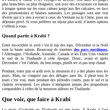
plus branchées ou plus éloignées, soit avec des excursions en bateau
à longue queue sur les eaux calmes jusqu’aux îles calcaires, en face
des promontoires et falaises naturales. Les passages sont une vrai
rêverie qui n’a rien à envier à ceux du Vietnam ou la Chine. pour un
déjeuner privé. Si vous préférez un séjour plus actif, d’autres options
s’offrent à vous.
Quand partir à Krabi ?
Entre mi-octobre et avril c’est le top des tops. Décembre et la Noël
sont la haute saison. Beaucoup de touristes
des pays nordiques,
l’Allemagne, l’Hollande, Australie, Canada et les États Unis visitent
le sud de la Thaïlande à cette époque. Donc, avant et après
Décembre c’est l’idéale, du bon temps, plutôt sec et pas trop chaud.
Pendant, entre juin et août avec la mousson il y a des pluies tous les
jours. Mais, ne craignez pas des déluges sans fin, il pleut tous le
jours c’est vrai, mais pendant des périodes courts, puis le sol et la
chaleur reviennent. Les pluies n’atteignent jamais des proportions
comparables à celles de la mousson ailleurs en Thaïlande.
Que voir, que faire à Krabi
Le choix d’activités en Thaïlande est très large. À Krabi il l’est