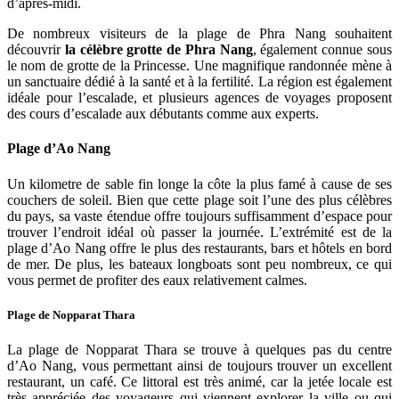
d’après-midi.
De nombreux visiteurs de la plage de Phra Nang souhaitent
découvrir
la célèbre grotte de Phra Nang
, également connue sous
le nom de grotte de la Princesse. Une magnifique randonnée mène à
un sanctuaire dédié à la santé et à la fertilité. La région est également
idéale pour l’escalade, et plusieurs agences de voyages proposent
des cours d’escalade aux débutants comme aux experts.
Plage d’Ao Nang
Un kilometre de sable fin longe la côte la plus famé à cause de ses
couchers de soleil. Bien que cette plage soit l’une des plus célèbres
du pays, sa vaste étendue offre toujours suffisamment d’espace pour
trouver l’endroit idéal où passer la journée. L’extrémité est de la
plage d’Ao Nang offre le plus des restaurants, bars et hôtels en bord
de mer. De plus, les bateaux longboats sont peu nombreux, ce qui
vous permet de profiter des eaux relativement calmes.
Plage de Nopparat Thara
La plage de Nopparat Thara se trouve à quelques pas du centre
d’Ao Nang, vous permettant ainsi de toujours trouver un excellent
restaurant, un café. Ce littoral est très animé, car la jetée locale est
très appréciée des voyageurs qui viennent explorer la ville ou qui