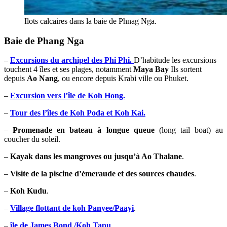
Ilots calcaires dans la baie de Phnag Nga.
Baie de Phang Nga
–
Excursions du archipel des Phi Phi.
D’habitude les excursions
touchent 4 îles et ses plages, notamment
Maya Bay
Ils sortent
depuis
Ao Nang
, ou encore depuis Krabi ville ou Phuket.
–
Excursion vers l’île de Koh Hong.
–
Tour des l’îles de Koh Poda et Koh Kai.
–
Promenade en bateau à longue queue
(long tail boat) au
coucher du soleil.
–
Kayak dans les mangroves ou jusqu’à Ao Thalane
.
–
Visite de la piscine d’émeraude et des sources chaudes
.
–
Koh Kudu
.
–
Village flottant de koh Panyee/Paayi
.
–
île de James Bond /Koh Tapu
.