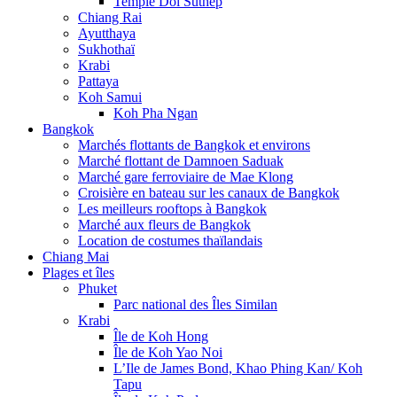
Temple Doi Suthep
Chiang Rai
Ayutthaya
Sukhothaï
Krabi
Pattaya
Koh Samui
Koh Pha Ngan
Bangkok
Marchés flottants de Bangkok et environs
Marché flottant de Damnoen Saduak
Marché gare ferroviaire de Mae Klong
Croisière en bateau sur les canaux de Bangkok
Les meilleurs rooftops à Bangkok
Marché aux fleurs de Bangkok
Location de costumes thaïlandais
Chiang Mai
Plages et îles
Phuket
Parc national des Îles Similan
Krabi
Île de Koh Hong
Île de Koh Yao Noi
L’Ile de James Bond, Khao Phing Kan/ Koh
Tapu