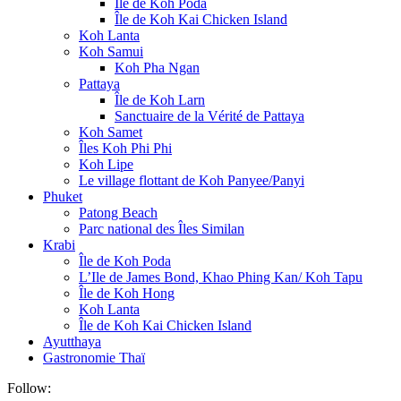
Île de Koh Poda
Île de Koh Kai Chicken Island
Koh Lanta
Koh Samui
Koh Pha Ngan
Pattaya
Île de Koh Larn
Sanctuaire de la Vérité de Pattaya
Koh Samet
Îles Koh Phi Phi
Koh Lipe
Le village flottant de Koh Panyee/Panyi
Phuket
Patong Beach
Parc national des Îles Similan
Krabi
Île de Koh Poda
L’Ile de James Bond, Khao Phing Kan/ Koh Tapu
Île de Koh Hong
Koh Lanta
Île de Koh Kai Chicken Island
Ayutthaya
Gastronomie Thaï
Follow: