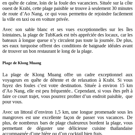
en quête de calme, loin de la foule des vacanciers. Située sur la côte
ouest de Krabi, cette plage paisible se trouve à seulement 30 minutes
de route d’Ao Nang, ce qui vous permettra de rejoindre facilement
la ville en taxi ou en voiture privée.
Avec son sable blanc et ses vues exceptionnelles sur les îles
lointaines, la plage de TubKaek est très appréciée des locaux, car les
bateaux à longue queue n’y circulent pas toute la journée. De plus,
ses eaux turquoise offrent des conditions de baignade idéales avant
de trouver un bon restaurant le long de la plage.
Plage de Klong Muang
La plage de Klong Muang offre un cadre exceptionnel aux
voyageurs en quête de détente et de relaxation à Krabi. Si vous
fuyez des foules c’est votre destination. Située à environ 15 km
d’Ao Nang, elle est peu fréquentée.. Cependant, si vous êtes prêt à
faire ce court trajet, vous pourrez profiter d’un endroit paisible, que
pour vous.
Avec un littoral d’environ 1,5 km, une longue promenade sous les
mangroves est une excellente façon de passer vos vacances. De
plus, de nombreux bars de plage chaleureux bordent la plage, vous
permettant de déguster une délicieuse cuisine thaïlandaise
accompagnée d’une bière ou d’un cocktail bien frais.