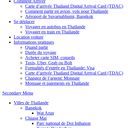
Comment Arriver
Carte d’arrivée Thailand Digital Arrival Card (TDAC)
Comment partir en avion, vols pour Thaïlande
Aéroport de Suvarnabhumi, Bangkok
Se déplacer
Voyager en autobus en Thaïlande
Voyager en train en Thaïlande
Location voiture
Informations pratiques
Quand partir
Durée du voyage
Acheter carte SIM, conseils
Taxis, Uber, Grab ou Bolt
Formalités d’entrée en Thaïlande: Visa
Carte d’arrivée Thailand Digital Arrival Card (TDAC)
Changez de l’argent: Monnaie
Monnaie et paiements en Thaïlande
Secondary Menu
Villes de Thaïlande
Bangkok
Wat Arun
Chiang Mai
Parc national de Doi Inthanon