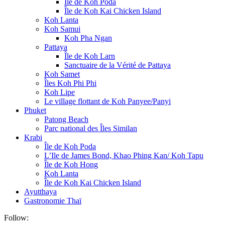
Île de Koh Poda
Île de Koh Kai Chicken Island
Koh Lanta
Koh Samui
Koh Pha Ngan
Pattaya
Île de Koh Larn
Sanctuaire de la Vérité de Pattaya
Koh Samet
Îles Koh Phi Phi
Koh Lipe
Le village flottant de Koh Panyee/Panyi
Phuket
Patong Beach
Parc national des Îles Similan
Krabi
Île de Koh Poda
L’Ile de James Bond, Khao Phing Kan/ Koh Tapu
Île de Koh Hong
Koh Lanta
Île de Koh Kai Chicken Island
Ayutthaya
Gastronomie Thaï
Follow: