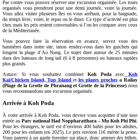
Par contre vous pouvez réserver une excursion organisée. Les tours
organisés vous prendront pour une demi journée, voire la journée.
Vous allez visiter plusieurs îles en vous arrêtant, pour la baignade,
du temps livre, voire, le repas ou le diner. Ce type d’activité est plus
cher, mais les prix restent convenables si l’on les compare avec ceux
de la Méditerranée.
Vous pouvez faire la réservation en avance, servez vous des
bannières dans notre site, sinon rendez-vous dans les guichets qui
longent la plage d’Ao Nang. Le trajet dure autour de 25 minutes
dans des bateaux de long tail (6 à 8 personnes) ou bateaux rapides
plus grands.
Astuce: Si vous souhaitez combiner
Koh Poda
avec
Koh
Kai/Chicken Island,
Tup Island
et
les plages proches
a Railay
(Plage de la Grotte de Phranang et Grotte de la
Princesse)
nous
vous recommandons une excursion organisée.
Arrivée à Koh Poda
À votre arrivée à Koh Poda, vous devrez vous acquitter d’une taxe
entrée au
Parc national Had Noppharatthara – Mu Koh Phi Phi
.
Pour les étrangers, le tarif est d’environ 400 bahts pour les adultes,
200 pour les enfants (en 2025). Le prix environ 11€ mérite la peine.
Vous paierez à un garde forestier sur place, donc amener des billets.