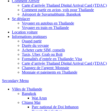
Comment Arriver
Carte d’arrivée Thailand Digital Arrival Card (TDAC)
Comment partir en avion, vols pour Thaïlande
Aéroport de Suvarnabhumi, Bangkok
Se déplacer
Voyager en autobus en Thaïlande
Voyager en train en Thaïlande
Location voiture
Informations pratiques
Quand partir
Durée du voyage
Acheter carte SIM, conseils
Taxis, Uber, Grab ou Bolt
Formalités d’entrée en Thaïlande: Visa
Carte d’arrivée Thailand Digital Arrival Card (TDAC)
Changez de l’argent: Monnaie
Monnaie et paiements en Thaïlande
Secondary Menu
Villes de Thaïlande
Bangkok
Wat Arun
Chiang Mai
Parc national de Doi Inthanon