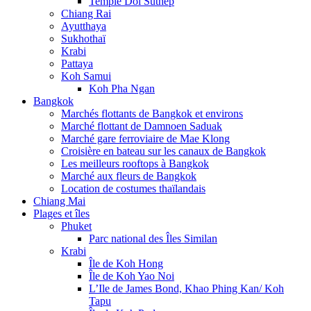
Temple Doi Suthep
Chiang Rai
Ayutthaya
Sukhothaï
Krabi
Pattaya
Koh Samui
Koh Pha Ngan
Bangkok
Marchés flottants de Bangkok et environs
Marché flottant de Damnoen Saduak
Marché gare ferroviaire de Mae Klong
Croisière en bateau sur les canaux de Bangkok
Les meilleurs rooftops à Bangkok
Marché aux fleurs de Bangkok
Location de costumes thaïlandais
Chiang Mai
Plages et îles
Phuket
Parc national des Îles Similan
Krabi
Île de Koh Hong
Île de Koh Yao Noi
L’Ile de James Bond, Khao Phing Kan/ Koh
Tapu