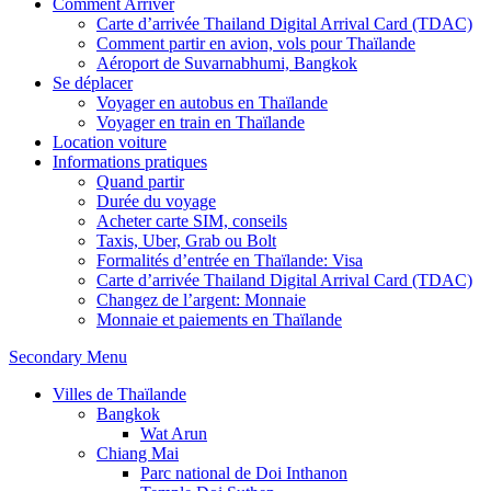
Comment Arriver
Carte d’arrivée Thailand Digital Arrival Card (TDAC)
Comment partir en avion, vols pour Thaïlande
Aéroport de Suvarnabhumi, Bangkok
Se déplacer
Voyager en autobus en Thaïlande
Voyager en train en Thaïlande
Location voiture
Informations pratiques
Quand partir
Durée du voyage
Acheter carte SIM, conseils
Taxis, Uber, Grab ou Bolt
Formalités d’entrée en Thaïlande: Visa
Carte d’arrivée Thailand Digital Arrival Card (TDAC)
Changez de l’argent: Monnaie
Monnaie et paiements en Thaïlande
Secondary Menu
Villes de Thaïlande
Bangkok
Wat Arun
Chiang Mai
Parc national de Doi Inthanon