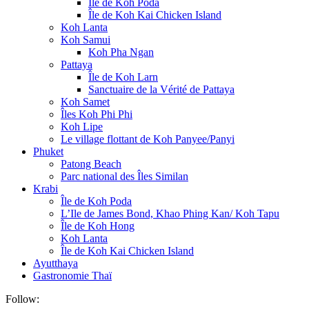
Île de Koh Poda
Île de Koh Kai Chicken Island
Koh Lanta
Koh Samui
Koh Pha Ngan
Pattaya
Île de Koh Larn
Sanctuaire de la Vérité de Pattaya
Koh Samet
Îles Koh Phi Phi
Koh Lipe
Le village flottant de Koh Panyee/Panyi
Phuket
Patong Beach
Parc national des Îles Similan
Krabi
Île de Koh Poda
L’Ile de James Bond, Khao Phing Kan/ Koh Tapu
Île de Koh Hong
Koh Lanta
Île de Koh Kai Chicken Island
Ayutthaya
Gastronomie Thaï
Follow: