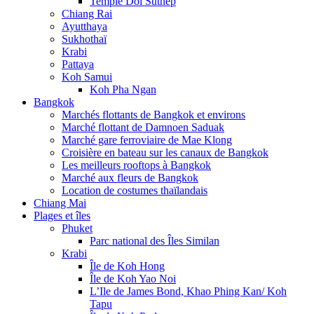
Temple Doi Suthep
Chiang Rai
Ayutthaya
Sukhothaï
Krabi
Pattaya
Koh Samui
Koh Pha Ngan
Bangkok
Marchés flottants de Bangkok et environs
Marché flottant de Damnoen Saduak
Marché gare ferroviaire de Mae Klong
Croisière en bateau sur les canaux de Bangkok
Les meilleurs rooftops à Bangkok
Marché aux fleurs de Bangkok
Location de costumes thaïlandais
Chiang Mai
Plages et îles
Phuket
Parc national des Îles Similan
Krabi
Île de Koh Hong
Île de Koh Yao Noi
L’Ile de James Bond, Khao Phing Kan/ Koh
Tapu