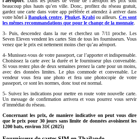
l’aéroport
. Dans les postes de vente de l’aéroport les prix sont
beaucoup plus hauts qu’en ville. Donc, profitez du réseau gratuit,
gardez une carte dans votre app préférée et attendez à arriver dans
votre hôtel à
Bangkok centre
,
Phuket,
Krabi
ou ailleurs.
Ces sont
les mêmes recommandations que pour le change de la monnaie
.
3- Puis, descendez dans la rue et cherchez un 7/11 proche. Les
Seven Eleven vendent les cartes Sim de tous les fournisseurs. Vous
venez que le prix est nettement moins cher qu’au aéroport.
4- Munissez-vous de votre passeport, car l’apporter et indispensable.
Choisissez la carte avec la durée et le fournisseur plus convenable.
Si vous restez plus de deux semaines prenez la carte pour un moins,
avec des données limites. Le plus commode et convenable. Le
vendeur vous fera une photo et fera une photocopie de votre
passeport, ce sont les normes, donc tout est normal.
5- Suivez les indications pour mettre en route votre nouvelle carte.
Un message de confirmation arrivera et vous pourrez vous servir
d’immédiat du réseau.
Concernant les prix, de maniere indicative on peut vous dire
que le prix pour 30 jours sans limite de données avoisinent les
1200 bats, environ 31€ (2025)
Fournisseur de cartes SIM en Thaïlande